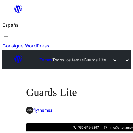
Saltar
al
España
contenido
Consigue WordPress
Temas
Todos los temas
Guards Lite
Guards Lite
flythemes