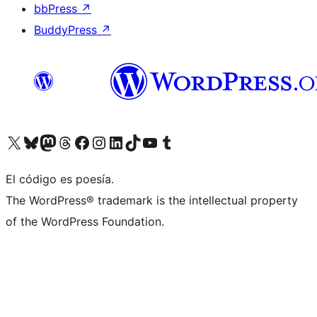
bbPress
↗
BuddyPress
↗
Visita nuestra cuenta de X (anteriormente Twitter)
Visita nuestra cuenta de Bluesky
Visita nuestra cuenta de Mastodon
Visita nuestra cuenta de Threads
Visita nuestra página de Facebook
Visita nuestra cuenta de Instagram
Visita nuestra cuenta de LinkedIn
Visita nuestra cuenta de TikTok
Visita nuestro canal de YouTube
Visita nuestra cuenta de Tumblr
El código es poesía.
The WordPress® trademark is the intellectual property
of the WordPress Foundation.