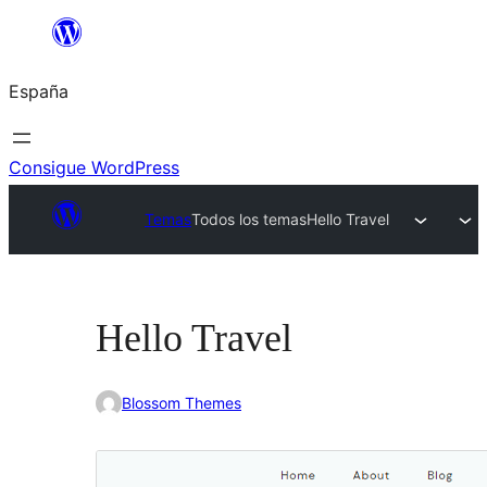
Saltar
al
España
contenido
Consigue WordPress
Temas
Todos los temas
Hello Travel
Hello Travel
Blossom Themes