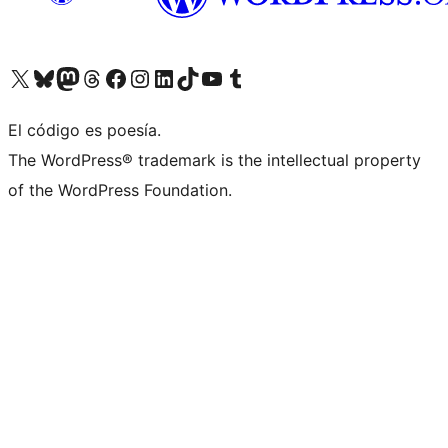
Visita nuestra cuenta de X (anteriormente Twitter)
Visita nuestra cuenta de Bluesky
Visita nuestra cuenta de Mastodon
Visita nuestra cuenta de Threads
Visita nuestra página de Facebook
Visita nuestra cuenta de Instagram
Visita nuestra cuenta de LinkedIn
Visita nuestra cuenta de TikTok
Visita nuestro canal de YouTube
Visita nuestra cuenta de Tumblr
El código es poesía.
The WordPress® trademark is the intellectual property
of the WordPress Foundation.