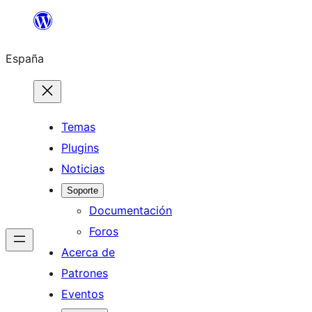
Saltar
al
España
contenido
Temas
Plugins
Noticias
Soporte
Documentación
Foros
Acerca de
Patrones
Eventos