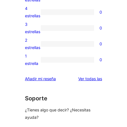
valoraciones
4
0
de
0
estrellas
5
valoraciones
3
0
estrellas
de
0
estrellas
4
valoraciones
2
0
estrellas
de
0
estrellas
3
valoraciones
1
0
estrellas
de
0
estrella
2
valoraciones
estrellas
de
valoraciones
Añadir mi reseña
Ver todas las
1
estrellas
Soporte
¿Tienes algo que decir? ¿Necesitas
ayuda?