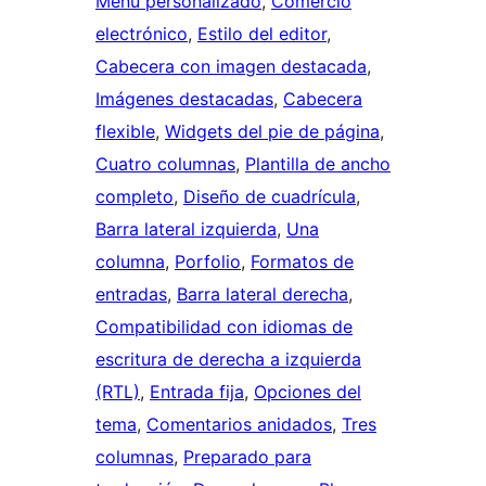
Menú personalizado
, 
Comercio
electrónico
, 
Estilo del editor
, 
Cabecera con imagen destacada
, 
Imágenes destacadas
, 
Cabecera
flexible
, 
Widgets del pie de página
, 
Cuatro columnas
, 
Plantilla de ancho
completo
, 
Diseño de cuadrícula
, 
Barra lateral izquierda
, 
Una
columna
, 
Porfolio
, 
Formatos de
entradas
, 
Barra lateral derecha
, 
Compatibilidad con idiomas de
escritura de derecha a izquierda
(RTL)
, 
Entrada fija
, 
Opciones del
tema
, 
Comentarios anidados
, 
Tres
columnas
, 
Preparado para