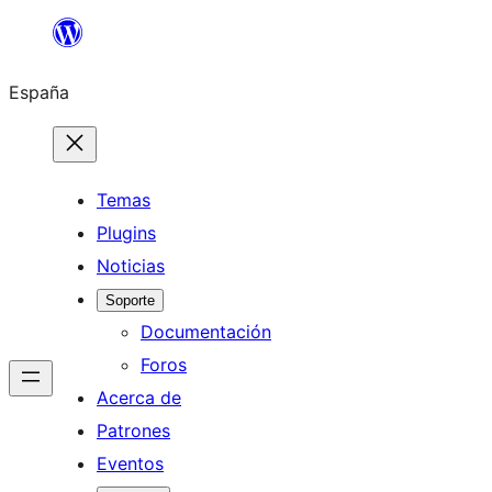
Saltar
al
España
contenido
Temas
Plugins
Noticias
Soporte
Documentación
Foros
Acerca de
Patrones
Eventos