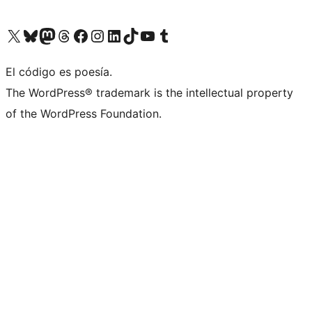
Visita nuestra cuenta de X (anteriormente Twitter)
Visita nuestra cuenta de Bluesky
Visita nuestra cuenta de Mastodon
Visita nuestra cuenta de Threads
Visita nuestra página de Facebook
Visita nuestra cuenta de Instagram
Visita nuestra cuenta de LinkedIn
Visita nuestra cuenta de TikTok
Visita nuestro canal de YouTube
Visita nuestra cuenta de Tumblr
El código es poesía.
The WordPress® trademark is the intellectual property
of the WordPress Foundation.