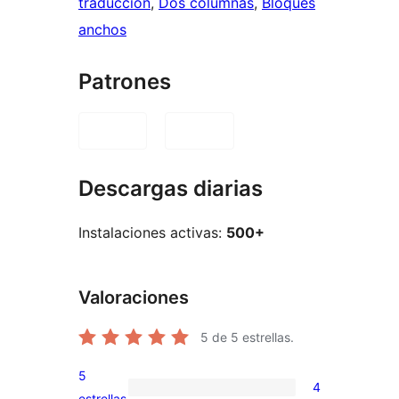
traducción
, 
Dos columnas
, 
Bloques
anchos
Patrones
Descargas diarias
Instalaciones activas:
500+
Valoraciones
5
de 5 estrellas.
5
4
4
estrellas