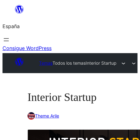
Saltar
al
España
contenido
Consigue WordPress
Temas
Todos los temas
Interior Startup
Interior Startup
Theme Arile