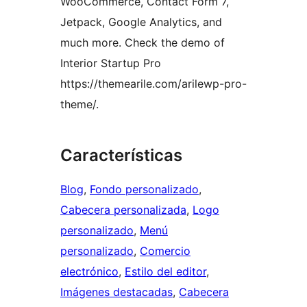
WooCommerce, Contact Form 7,
Jetpack, Google Analytics, and
much more. Check the demo of
Interior Startup Pro
https://themearile.com/arilewp-pro-
theme/.
Características
Blog
, 
Fondo personalizado
, 
Cabecera personalizada
, 
Logo
personalizado
, 
Menú
personalizado
, 
Comercio
electrónico
, 
Estilo del editor
, 
Imágenes destacadas
, 
Cabecera