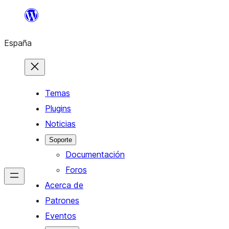
Saltar
al
España
contenido
Temas
Plugins
Noticias
Soporte
Documentación
Foros
Acerca de
Patrones
Eventos