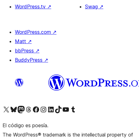
WordPress.tv
↗
Swag
↗
WordPress.com
↗
Matt
↗
bbPress
↗
BuddyPress
↗
Visita nuestra cuenta de X (anteriormente Twitter)
Visita nuestra cuenta de Bluesky
Visita nuestra cuenta de Mastodon
Visita nuestra cuenta de Threads
Visita nuestra página de Facebook
Visita nuestra cuenta de Instagram
Visita nuestra cuenta de LinkedIn
Visita nuestra cuenta de TikTok
Visita nuestro canal de YouTube
Visita nuestra cuenta de Tumblr
El código es poesía.
The WordPress® trademark is the intellectual property of