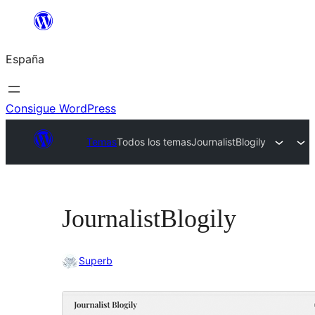
Saltar
al
España
contenido
Consigue WordPress
Temas
Todos los temas
JournalistBlogily
JournalistBlogily
Superb