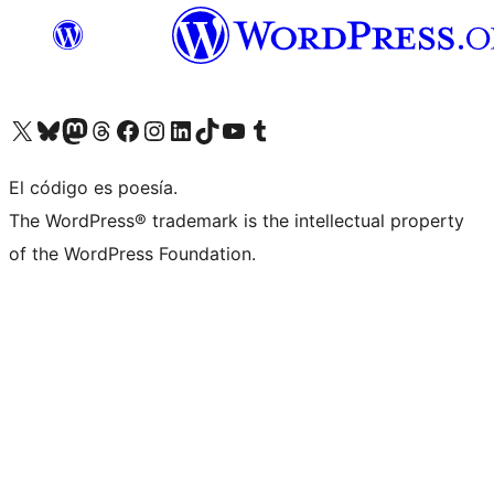
Visita nuestra cuenta de X (anteriormente Twitter)
Visita nuestra cuenta de Bluesky
Visita nuestra cuenta de Mastodon
Visita nuestra cuenta de Threads
Visita nuestra página de Facebook
Visita nuestra cuenta de Instagram
Visita nuestra cuenta de LinkedIn
Visita nuestra cuenta de TikTok
Visita nuestro canal de YouTube
Visita nuestra cuenta de Tumblr
El código es poesía.
The WordPress® trademark is the intellectual property
of the WordPress Foundation.