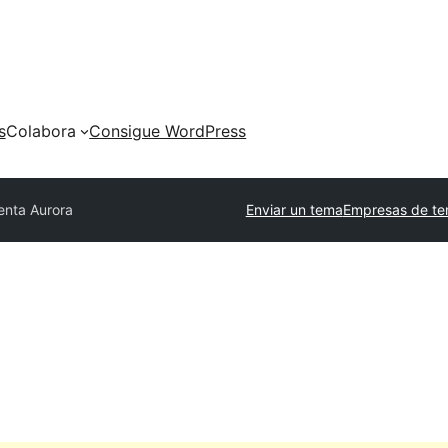
s
Colabora
Consigue WordPress
enta Aurora
Enviar un tema
Empresas de te