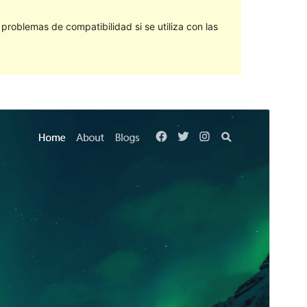
roblemas de compatibilidad si se utiliza con las
Vista previa
Descargar
Este es un tema hijo de
Kenta
.
Versión
1.0.2
Última actualización
12 de febrero de 2024
Instalaciones activas
70+
Versión de PHP
7.2
Página de inicio del tema