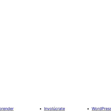
prender
Involúcrate
WordPres