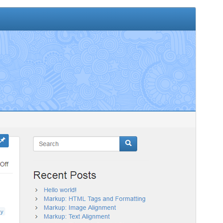
Vista previa
Descargar
Versión
1.4.0
Última actualización
15 de diciembre de 2025
Instalaciones activas
60+
Versión de PHP
5.6
Página de inicio del tema