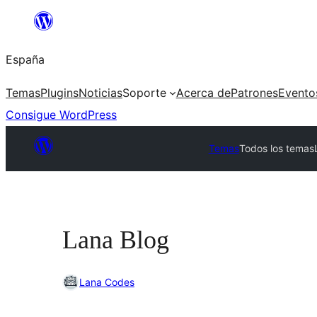
Saltar
al
España
contenido
Temas
Plugins
Noticias
Soporte
Acerca de
Patrones
Evento
Consigue WordPress
Temas
Todos los temas
Lana Blog
Lana Codes