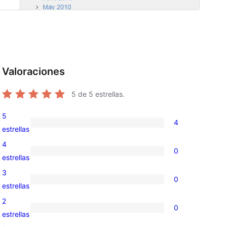
Valoraciones
5
de 5 estrellas.
5
4
4
estrellas
valoraciones
4
0
de
0
estrellas
5
valoraciones
3
0
estrellas
de
0
estrellas
4
valoraciones
2
0
estrellas
de
0
estrellas
3
valoraciones