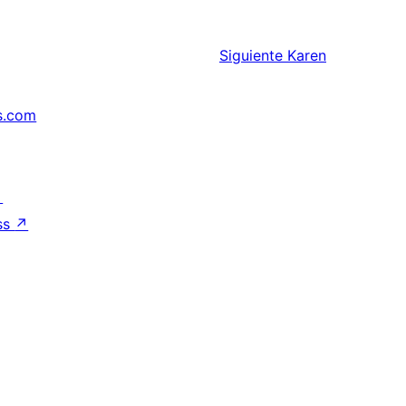
Siguiente
Karen
s.com
↗
ss
↗