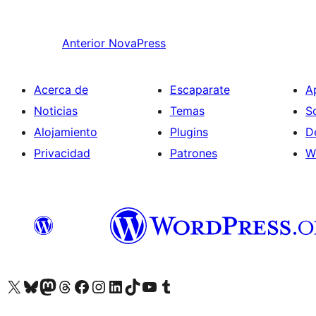
Anterior
NovaPress
Acerca de
Escaparate
A
Noticias
Temas
S
Alojamiento
Plugins
D
Privacidad
Patrones
W
Visita nuestra cuenta de X (anteriormente Twitter)
Visita nuestra cuenta de Bluesky
Visita nuestra cuenta de Mastodon
Visita nuestra cuenta de Threads
Visita nuestra página de Facebook
Visita nuestra cuenta de Instagram
Visita nuestra cuenta de LinkedIn
Visita nuestra cuenta de TikTok
Visita nuestro canal de YouTube
Visita nuestra cuenta de Tumblr