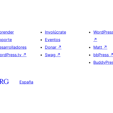
prender
Involúcrate
WordPres
oporte
Eventos
↗
esarrolladores
Donar
↗
Matt
↗
ordPress.tv
↗
Swag
↗
bbPress
BuddyPre
España