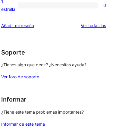
1
0
estrellas
de
0
estrella
2
valoraciones
estrellas
de
valoraciones
Añadir mi reseña
Ver todas las
1
estrellas
Soporte
¿Tienes algo que decir? ¿Necesitas ayuda?
Ver foro de soporte
Informar
¿Tiene este tema problemas importantes?
Informar de este tema