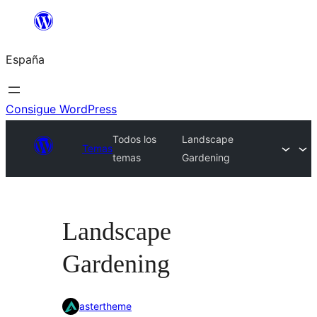
Saltar
al
España
contenido
Consigue WordPress
Todos los
Landscape
Temas
temas
Gardening
Landscape
Gardening
astertheme