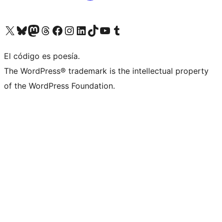
Visita nuestra cuenta de X (anteriormente Twitter)
Visita nuestra cuenta de Bluesky
Visita nuestra cuenta de Mastodon
Visita nuestra cuenta de Threads
Visita nuestra página de Facebook
Visita nuestra cuenta de Instagram
Visita nuestra cuenta de LinkedIn
Visita nuestra cuenta de TikTok
Visita nuestro canal de YouTube
Visita nuestra cuenta de Tumblr
El código es poesía.
The WordPress® trademark is the intellectual property
of the WordPress Foundation.