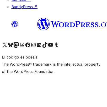
BuddyPress
↗
Visita nuestra cuenta de X (anteriormente Twitter)
Visita nuestra cuenta de Bluesky
Visita nuestra cuenta de Mastodon
Visita nuestra cuenta de Threads
Visita nuestra página de Facebook
Visita nuestra cuenta de Instagram
Visita nuestra cuenta de LinkedIn
Visita nuestra cuenta de TikTok
Visita nuestro canal de YouTube
Visita nuestra cuenta de Tumblr
El código es poesía.
The WordPress® trademark is the intellectual property
of the WordPress Foundation.