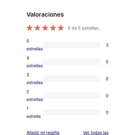
Valoraciones
5
de 5 estrellas.
5
2
2
estrellas
valoraciones
4
0
de
0
estrellas
5
valoraciones
3
0
estrellas
de
0
estrellas
4
valoraciones
2
0
estrellas
de
0
estrellas
3
valoraciones
1
0
estrellas
de
0
estrella
2
valoraciones
estrellas
de
valoraciones
Añadir mi reseña
Ver todas las