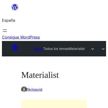
Saltar
al
España
contenido
Consigue WordPress
Temas
Todos los temas
Materialist
Materialist
fikrirasyid