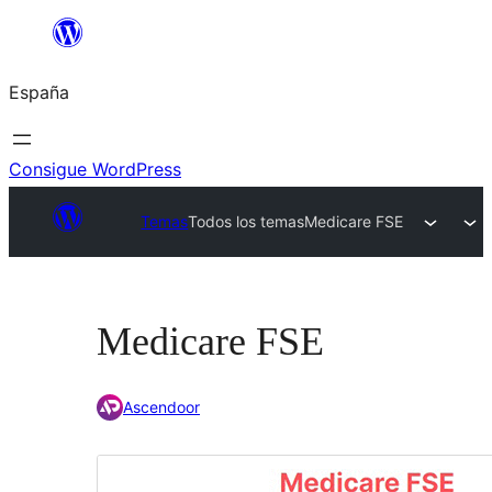
Saltar
al
España
contenido
Consigue WordPress
Temas
Todos los temas
Medicare FSE
Medicare FSE
Ascendoor