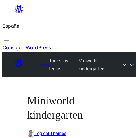
Saltar
al
España
contenido
Consigue WordPress
Todos los
Miniworld
Temas
temas
kindergarten
Miniworld
kindergarten
Logical Themes