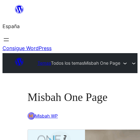
Saltar
al
España
contenido
Consigue WordPress
Temas
Todos los temas
Misbah One Page
Misbah One Page
Misbah WP