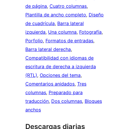
de página
, 
Cuatro columnas
, 
Plantilla de ancho completo
, 
Diseño
de cuadrícula
, 
Barra lateral
izquierda
, 
Una columna
, 
Fotografía
, 
Porfolio
, 
Formatos de entradas
, 
Barra lateral derecha
, 
Compatibilidad con idiomas de
escritura de derecha a izquierda
(RTL)
, 
Opciones del tema
, 
Comentarios anidados
, 
Tres
columnas
, 
Preparado para
traducción
, 
Dos columnas
, 
Bloques
anchos
Descargas diarias