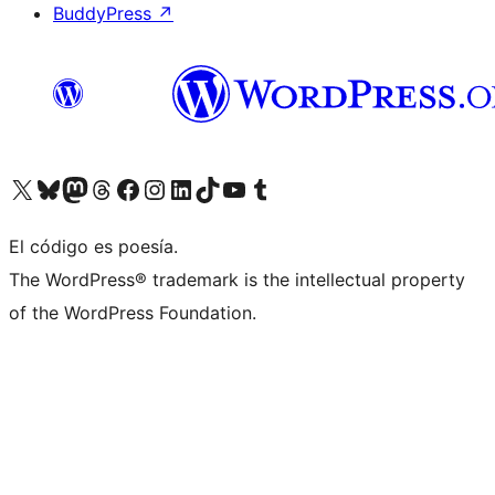
BuddyPress
↗
Visita nuestra cuenta de X (anteriormente Twitter)
Visita nuestra cuenta de Bluesky
Visita nuestra cuenta de Mastodon
Visita nuestra cuenta de Threads
Visita nuestra página de Facebook
Visita nuestra cuenta de Instagram
Visita nuestra cuenta de LinkedIn
Visita nuestra cuenta de TikTok
Visita nuestro canal de YouTube
Visita nuestra cuenta de Tumblr
El código es poesía.
The WordPress® trademark is the intellectual property
of the WordPress Foundation.