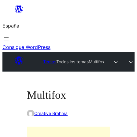
Saltar
al
España
contenido
Consigue WordPress
Temas
Todos los temas
Multifox
Multifox
Creative Brahma