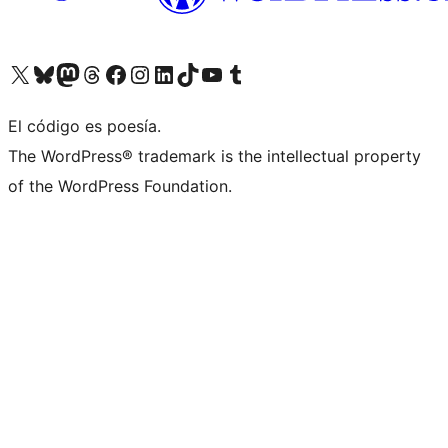
Visita nuestra cuenta de X (anteriormente Twitter)
Visita nuestra cuenta de Bluesky
Visita nuestra cuenta de Mastodon
Visita nuestra cuenta de Threads
Visita nuestra página de Facebook
Visita nuestra cuenta de Instagram
Visita nuestra cuenta de LinkedIn
Visita nuestra cuenta de TikTok
Visita nuestro canal de YouTube
Visita nuestra cuenta de Tumblr
El código es poesía.
The WordPress® trademark is the intellectual property
of the WordPress Foundation.