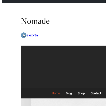
Nomade
alexvtn