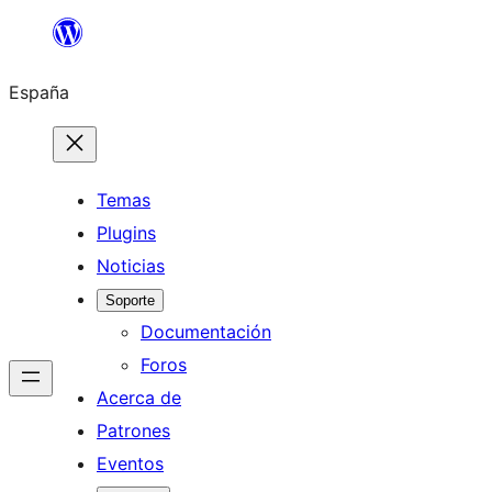
Saltar
al
España
contenido
Temas
Plugins
Noticias
Soporte
Documentación
Foros
Acerca de
Patrones
Eventos