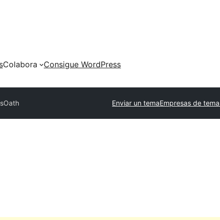
s
Colabora
Consigue WordPress
s
Oath
Enviar un tema
Empresas de tema