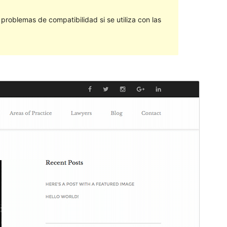
roblemas de compatibilidad si se utiliza con las
Vista previa
Descargar
Versión
1.0.3
Última actualización
5 de enero de 2017
Instalaciones activas
20+
Versión de WordPress
4.5