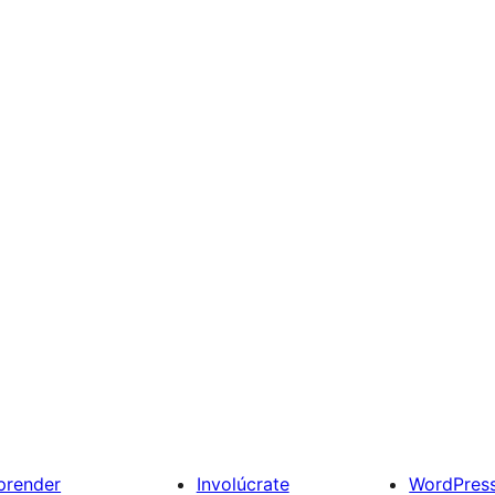
prender
Involúcrate
WordPres