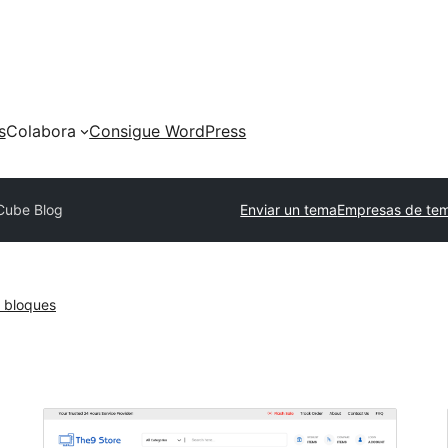
s
Colabora
Consigue WordPress
Cube Blog
Enviar un tema
Empresas de tem
 bloques