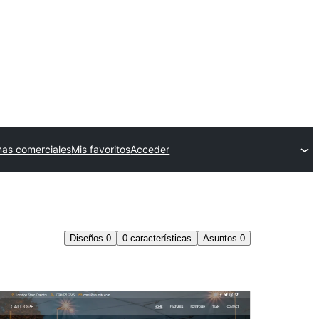
as comerciales
Mis favoritos
Acceder
Diseños
0
0
características
Asuntos
0