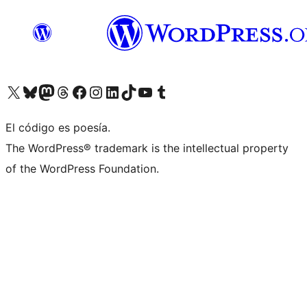
Visita nuestra cuenta de X (anteriormente Twitter)
Visita nuestra cuenta de Bluesky
Visita nuestra cuenta de Mastodon
Visita nuestra cuenta de Threads
Visita nuestra página de Facebook
Visita nuestra cuenta de Instagram
Visita nuestra cuenta de LinkedIn
Visita nuestra cuenta de TikTok
Visita nuestro canal de YouTube
Visita nuestra cuenta de Tumblr
El código es poesía.
The WordPress® trademark is the intellectual property
of the WordPress Foundation.