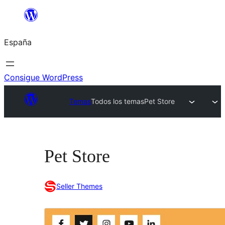
Saltar
al
España
contenido
Consigue WordPress
Temas
Todos los temas
Pet Store
Pet Store
Seller Themes