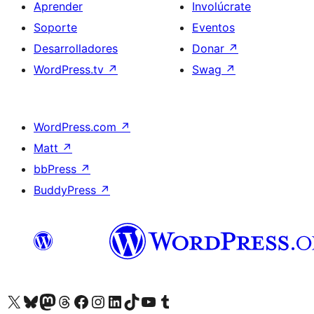
Aprender
Involúcrate
Soporte
Eventos
Desarrolladores
Donar
↗
WordPress.tv
↗
Swag
↗
WordPress.com
↗
Matt
↗
bbPress
↗
BuddyPress
↗
Visita nuestra cuenta de X (anteriormente Twitter)
Visita nuestra cuenta de Bluesky
Visita nuestra cuenta de Mastodon
Visita nuestra cuenta de Threads
Visita nuestra página de Facebook
Visita nuestra cuenta de Instagram
Visita nuestra cuenta de LinkedIn
Visita nuestra cuenta de TikTok
Visita nuestro canal de YouTube
Visita nuestra cuenta de Tumblr