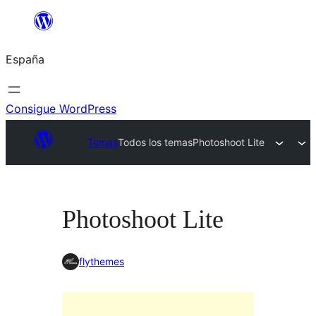
Saltar
al
España
contenido
Consigue WordPress
Temas
Todos los temas
Photoshoot Lite
Photoshoot Lite
flythemes