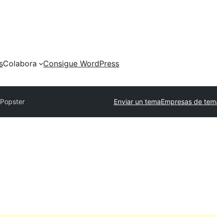
s
Colabora
Consigue WordPress
s
Popster
Enviar un tema
Empresas de tem