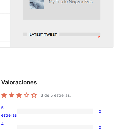
Valoraciones
3
de 5 estrellas.
d
5
0
0
estrellas
valoraciones
4
0