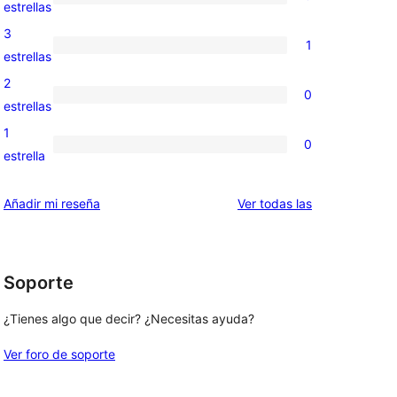
de
0
estrellas
5
valoraciones
3
1
estrellas
de
1
estrellas
4
valoración
2
0
estrellas
de
0
estrellas
3
valoraciones
1
0
estrellas
de
0
estrella
2
valoraciones
estrellas
de
valoraciones
Añadir mi reseña
Ver todas las
1
estrellas
Soporte
¿Tienes algo que decir? ¿Necesitas ayuda?
Ver foro de soporte