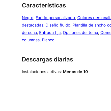
Características
Negro
, 
Fondo personalizado
, 
Colores personal
destacadas
, 
Diseño fluido
, 
Plantilla de ancho 
derecha
, 
Entrada fija
, 
Opciones del tema
, 
Comen
columnas
, 
Blanco
Descargas diarias
Instalaciones activas:
Menos de 10