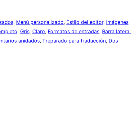
izados
, 
Menú personalizado
, 
Estilo del editor
, 
Imágenes
completo
, 
Gris
, 
Claro
, 
Formatos de entradas
, 
Barra lateral
tarios anidados
, 
Preparado para traducción
, 
Dos