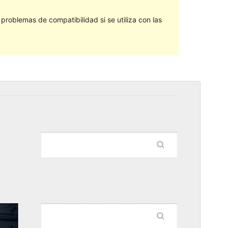
roblemas de compatibilidad si se utiliza con las
Vista previa
Descargar
Versión
1.06
Última actualización
5 de enero de 2016
Instalaciones activas
Menos de 10
Página de inicio del tema