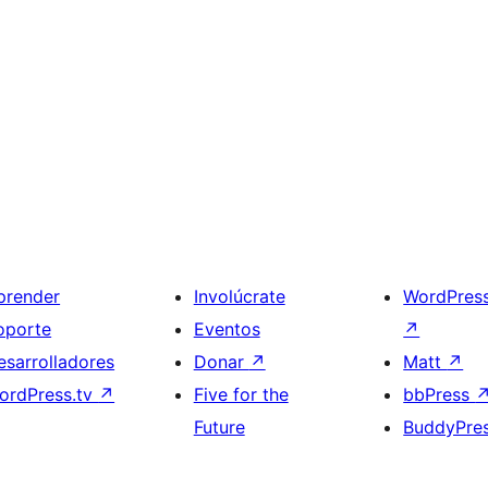
prender
Involúcrate
WordPres
oporte
Eventos
↗
esarrolladores
Donar
↗
Matt
↗
ordPress.tv
↗
Five for the
bbPress
Future
BuddyPre