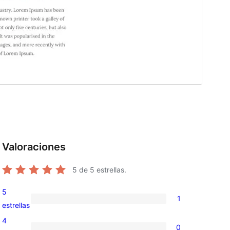
Valoraciones
5
de 5 estrellas.
5
1
1
estrellas
valoración
4
0