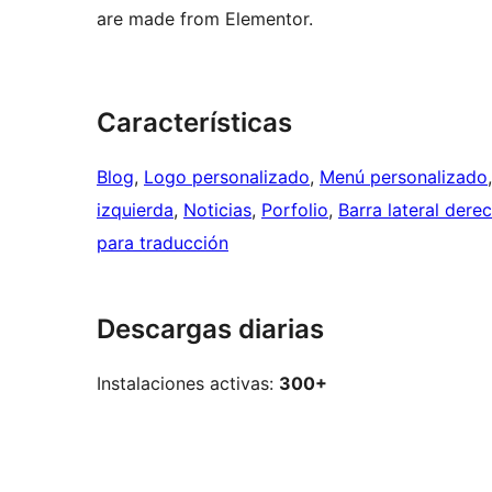
are made from Elementor.
Características
Blog
, 
Logo personalizado
, 
Menú personalizado
izquierda
, 
Noticias
, 
Porfolio
, 
Barra lateral dere
para traducción
Descargas diarias
Instalaciones activas:
300+