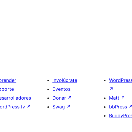
prender
Involúcrate
WordPres
oporte
Eventos
↗
esarrolladores
Donar
↗
Matt
↗
ordPress.tv
↗
Swag
↗
bbPress
BuddyPre