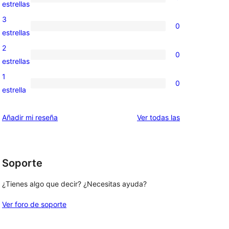
de
0
estrellas
5
valoraciones
3
0
estrellas
de
0
estrellas
4
valoraciones
2
0
estrellas
de
0
estrellas
3
valoraciones
1
0
estrellas
de
0
estrella
2
valoraciones
estrellas
de
valoraciones
Añadir mi reseña
Ver todas las
1
estrellas
Soporte
¿Tienes algo que decir? ¿Necesitas ayuda?
Ver foro de soporte