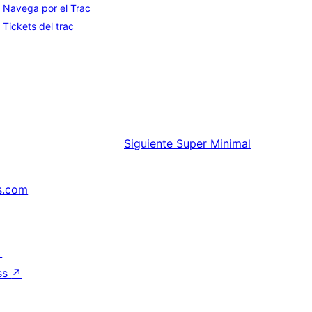
Navega por el Trac
Tickets del trac
Siguiente
Super Minimal
s.com
↗
ss
↗