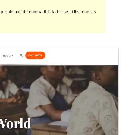
roblemas de compatibilidad si se utiliza con las
Vista previa
Descargar
Este es un tema hijo de
Bizberg
.
Versión
1.0
Última actualización
22 de noviembre de 2023
Instalaciones activas
300+
Versión de PHP
5.6
Página de inicio del tema