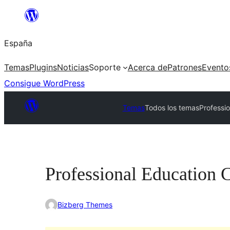
Saltar
al
España
contenido
Temas
Plugins
Noticias
Soporte
Acerca de
Patrones
Evento
Consigue WordPress
Temas
Todos los temas
Professi
Professional Education 
Bizberg Themes