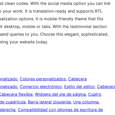
and clean codes. With the social media option you can link
to your work. It is translation-ready and supports RTL
lization options. It is mobile-friendly theme that fits
it desktop, mobile or tabs. With the testimonial section
nd queries to you. Choose this elegant, sophisticated,
ating your website today.
onalizado
, 
Colores personalizados
, 
Cabecera
nalizado
, 
Comercio electrónico
, 
Estilo del editor
, 
Cabecer
Cabecera flexible
, 
Widgets del pie de página
, 
Cuatro
de cuadrícula
, 
Barra lateral izquierda
, 
Una columna
, 
 derecha
, 
Compatibilidad con idiomas de escritura de