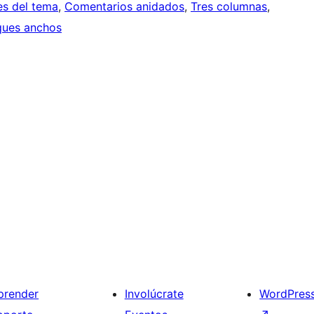
s del tema
, 
Comentarios anidados
, 
Tres columnas
, 
ques anchos
prender
Involúcrate
WordPres