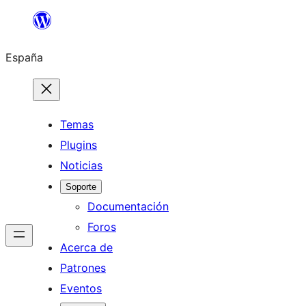
Saltar
al
España
contenido
Temas
Plugins
Noticias
Soporte
Documentación
Foros
Acerca de
Patrones
Eventos