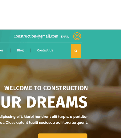
Tema comercial
Este tema es gratuito pero ofrece actualizaciones o
soporte comercial de pago.
Vista previa
Descargar
Este es un tema hijo de
Construction Hub
.
Versión
2.7.2
Última actualización
23 de julio de 2026
Instalaciones activas
70+
Versión de WordPress
5.0
Versión de PHP
5.6
Página de inicio del tema