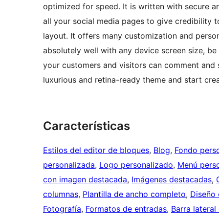
optimized for speed. It is written with secure 
all your social media pages to give credibility 
layout. It offers many customization and persona
absolutely well with any device screen size, be 
your customers and visitors can comment and se
luxurious and retina-ready theme and start cre
Características
Estilos del editor de bloques
, 
Blog
, 
Fondo pers
personalizada
, 
Logo personalizado
, 
Menú perso
con imagen destacada
, 
Imágenes destacadas
, 
columnas
, 
Plantilla de ancho completo
, 
Diseño 
Fotografía
, 
Formatos de entradas
, 
Barra lateral