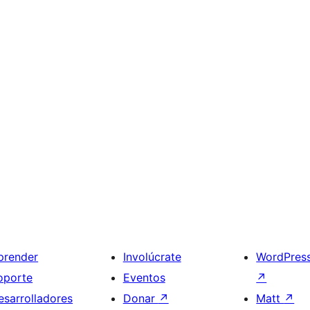
prender
Involúcrate
WordPres
oporte
Eventos
↗
esarrolladores
Donar
↗
Matt
↗