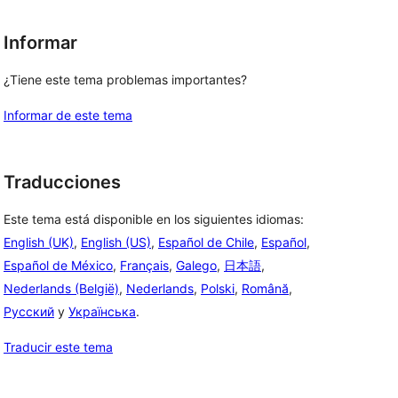
Informar
¿Tiene este tema problemas importantes?
Informar de este tema
Traducciones
Este tema está disponible en los siguientes idiomas:
English (UK)
,
English (US)
,
Español de Chile
,
Español
,
Español de México
,
Français
,
Galego
,
日本語
,
Nederlands (België)
,
Nederlands
,
Polski
,
Română
,
Русский
y
Українська
.
Traducir este tema