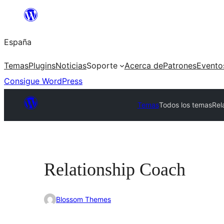
Saltar
al
España
contenido
Temas
Plugins
Noticias
Soporte
Acerca de
Patrones
Evento
Consigue WordPress
Temas
Todos los temas
Rel
Relationship Coach
Blossom Themes