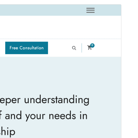
Tema comercial
Este tema es gratuito pero ofrece actualizaciones o
soporte comercial de pago.
Ver soporte
Vista previa
Descargar
Este es un tema hijo de
CoachPress Lite
.
Versión
1.0.1
Última actualización
21 de noviembre de 2025
Instalaciones activas
100+
Versión de PHP
7.4
Página de inicio del tema