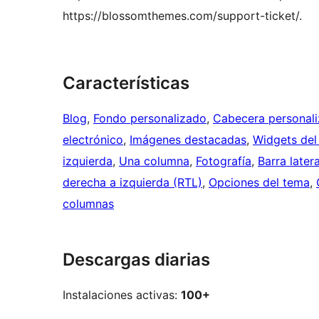
https://blossomthemes.com/support-ticket/.
Características
Blog
, 
Fondo personalizado
, 
Cabecera personal
electrónico
, 
Imágenes destacadas
, 
Widgets del
izquierda
, 
Una columna
, 
Fotografía
, 
Barra later
derecha a izquierda (RTL)
, 
Opciones del tema
, 
columnas
Descargas diarias
Instalaciones activas:
100+