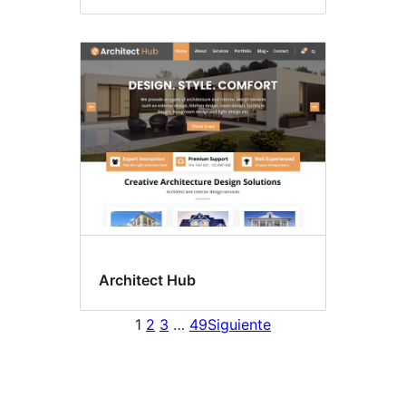
Architect Hub
1
2
3
…
49
Siguiente