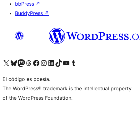
bbPress
↗
BuddyPress
↗
Visita nuestra cuenta de X (anteriormente Twitter)
Visita nuestra cuenta de Bluesky
Visita nuestra cuenta de Mastodon
Visita nuestra cuenta de Threads
Visita nuestra página de Facebook
Visita nuestra cuenta de Instagram
Visita nuestra cuenta de LinkedIn
Visita nuestra cuenta de TikTok
Visita nuestro canal de YouTube
Visita nuestra cuenta de Tumblr
El código es poesía.
The WordPress® trademark is the intellectual property
of the WordPress Foundation.