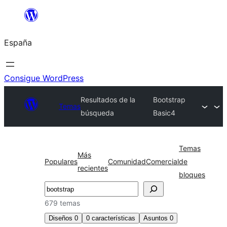
Saltar
al
España
contenido
Consigue WordPress
Resultados de la
Bootstrap
Temas
búsqueda
Basic4
Temas
Más
Populares
Comunidad
Comercial
de
recientes
bloques
Buscar
679 temas
Diseños
0
0
características
Asuntos
0