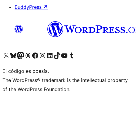
BuddyPress
↗
Visita nuestra cuenta de X (anteriormente Twitter)
Visita nuestra cuenta de Bluesky
Visita nuestra cuenta de Mastodon
Visita nuestra cuenta de Threads
Visita nuestra página de Facebook
Visita nuestra cuenta de Instagram
Visita nuestra cuenta de LinkedIn
Visita nuestra cuenta de TikTok
Visita nuestro canal de YouTube
Visita nuestra cuenta de Tumblr
El código es poesía.
The WordPress® trademark is the intellectual property
of the WordPress Foundation.