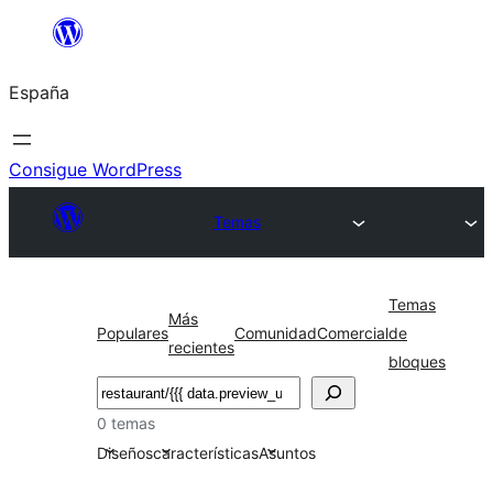
Saltar
al
España
contenido
Consigue WordPress
Temas
Temas
Más
Populares
Comunidad
Comercial
de
recientes
bloques
Buscar
0 temas
Diseños
características
Asuntos