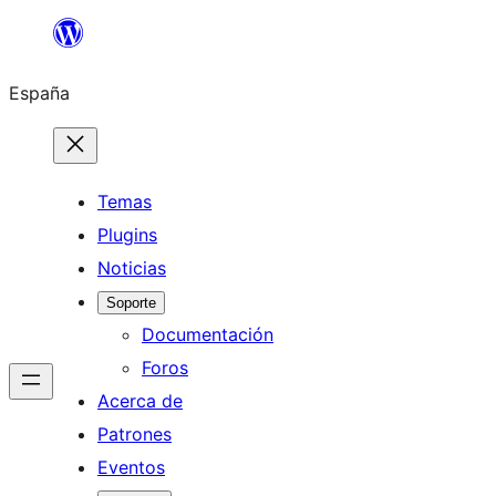
Saltar
al
España
contenido
Temas
Plugins
Noticias
Soporte
Documentación
Foros
Acerca de
Patrones
Eventos