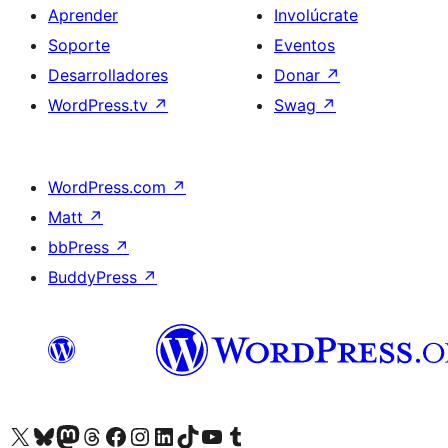
Aprender
Involúcrate
Soporte
Eventos
Desarrolladores
Donar
↗
WordPress.tv
↗
Swag
↗
WordPress.com
↗
Matt
↗
bbPress
↗
BuddyPress
↗
Visita nuestra cuenta de X (anteriormente Twitter)
Visita nuestra cuenta de Bluesky
Visita nuestra cuenta de Mastodon
Visita nuestra cuenta de Threads
Visita nuestra página de Facebook
Visita nuestra cuenta de Instagram
Visita nuestra cuenta de LinkedIn
Visita nuestra cuenta de TikTok
Visita nuestro canal de YouTube
Visita nuestra cuenta de Tumblr