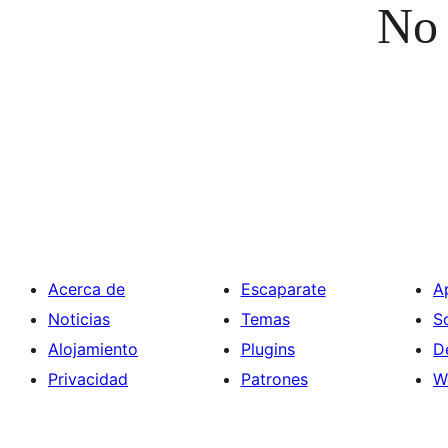
No 
Acerca de
Escaparate
A
Noticias
Temas
S
Alojamiento
Plugins
D
Privacidad
Patrones
W