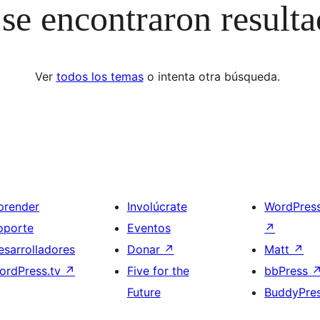
se encontraron result
Ver
todos los temas
o intenta otra búsqueda.
prender
Involúcrate
WordPres
oporte
Eventos
↗
esarrolladores
Donar
↗
Matt
↗
ordPress.tv
↗
Five for the
bbPress
Future
BuddyPre