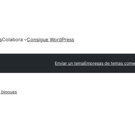
s
Colabora
Consigue WordPress
Enviar un tema
Empresas de temas comer
 bloques