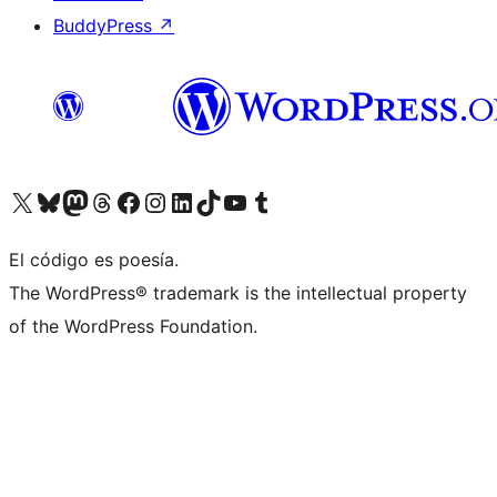
BuddyPress
↗
Visita nuestra cuenta de X (anteriormente Twitter)
Visita nuestra cuenta de Bluesky
Visita nuestra cuenta de Mastodon
Visita nuestra cuenta de Threads
Visita nuestra página de Facebook
Visita nuestra cuenta de Instagram
Visita nuestra cuenta de LinkedIn
Visita nuestra cuenta de TikTok
Visita nuestro canal de YouTube
Visita nuestra cuenta de Tumblr
El código es poesía.
The WordPress® trademark is the intellectual property
of the WordPress Foundation.