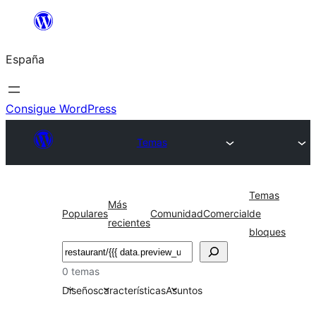
Saltar
al
España
contenido
Consigue WordPress
Temas
Temas
Más
Populares
Comunidad
Comercial
de
recientes
bloques
Buscar
0 temas
Diseños
características
Asuntos