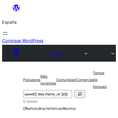
Saltar
al
España
contenido
Consigue WordPress
Temas
Temas
Más
Populares
Comunidad
Comercial
de
recientes
bloques
Buscar
0 temas
Diseños
características
Asuntos