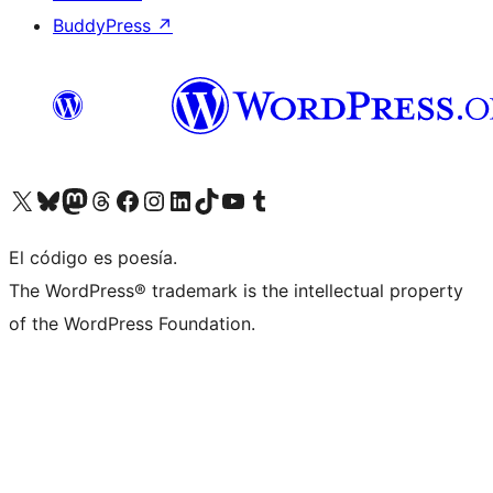
BuddyPress
↗
Visita nuestra cuenta de X (anteriormente Twitter)
Visita nuestra cuenta de Bluesky
Visita nuestra cuenta de Mastodon
Visita nuestra cuenta de Threads
Visita nuestra página de Facebook
Visita nuestra cuenta de Instagram
Visita nuestra cuenta de LinkedIn
Visita nuestra cuenta de TikTok
Visita nuestro canal de YouTube
Visita nuestra cuenta de Tumblr
El código es poesía.
The WordPress® trademark is the intellectual property
of the WordPress Foundation.