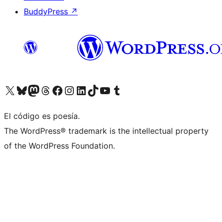
BuddyPress
↗
Visita nuestra cuenta de X (anteriormente Twitter)
Visita nuestra cuenta de Bluesky
Visita nuestra cuenta de Mastodon
Visita nuestra cuenta de Threads
Visita nuestra página de Facebook
Visita nuestra cuenta de Instagram
Visita nuestra cuenta de LinkedIn
Visita nuestra cuenta de TikTok
Visita nuestro canal de YouTube
Visita nuestra cuenta de Tumblr
El código es poesía.
The WordPress® trademark is the intellectual property
of the WordPress Foundation.