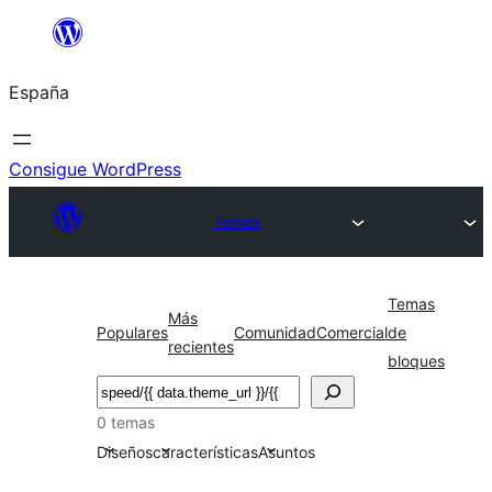
Saltar
al
España
contenido
Consigue WordPress
Temas
Temas
Más
Populares
Comunidad
Comercial
de
recientes
bloques
Buscar
0 temas
Diseños
características
Asuntos