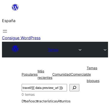
Saltar
al
España
contenido
Consigue WordPress
Temas
Temas
Más
Populares
Comunidad
Comercial
de
recientes
bloques
Buscar
0 temas
Diseños
características
Asuntos