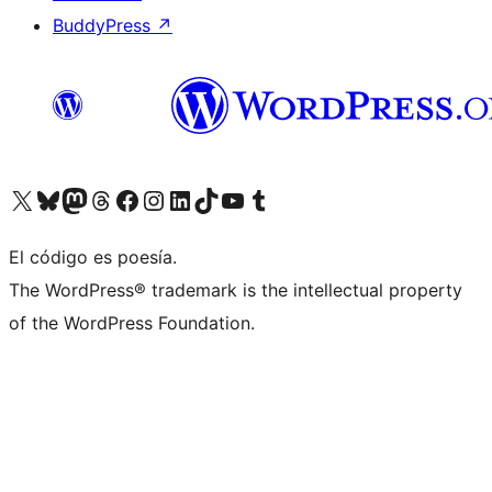
BuddyPress
↗
Visita nuestra cuenta de X (anteriormente Twitter)
Visita nuestra cuenta de Bluesky
Visita nuestra cuenta de Mastodon
Visita nuestra cuenta de Threads
Visita nuestra página de Facebook
Visita nuestra cuenta de Instagram
Visita nuestra cuenta de LinkedIn
Visita nuestra cuenta de TikTok
Visita nuestro canal de YouTube
Visita nuestra cuenta de Tumblr
El código es poesía.
The WordPress® trademark is the intellectual property
of the WordPress Foundation.