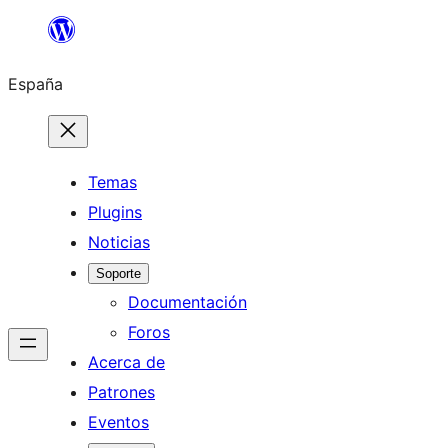
Saltar
al
España
contenido
Temas
Plugins
Noticias
Soporte
Documentación
Foros
Acerca de
Patrones
Eventos