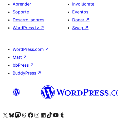
Aprender
Involúcrate
Soporte
Eventos
Desarrolladores
Donar
↗
WordPress.tv
↗
Swag
↗
WordPress.com
↗
Matt
↗
bbPress
↗
BuddyPress
↗
Visita nuestra cuenta de X (anteriormente Twitter)
Visita nuestra cuenta de Bluesky
Visita nuestra cuenta de Mastodon
Visita nuestra cuenta de Threads
Visita nuestra página de Facebook
Visita nuestra cuenta de Instagram
Visita nuestra cuenta de LinkedIn
Visita nuestra cuenta de TikTok
Visita nuestro canal de YouTube
Visita nuestra cuenta de Tumblr