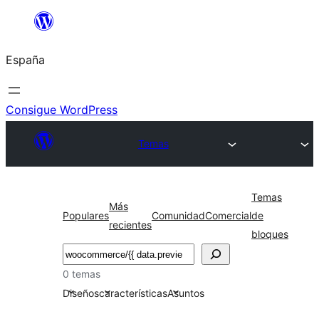
Saltar
al
España
contenido
Consigue WordPress
Temas
Temas
Más
Populares
Comunidad
Comercial
de
recientes
bloques
Buscar
0 temas
Diseños
características
Asuntos