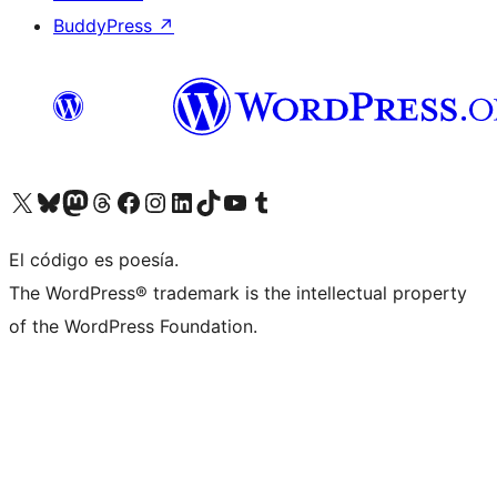
BuddyPress
↗
Visita nuestra cuenta de X (anteriormente Twitter)
Visita nuestra cuenta de Bluesky
Visita nuestra cuenta de Mastodon
Visita nuestra cuenta de Threads
Visita nuestra página de Facebook
Visita nuestra cuenta de Instagram
Visita nuestra cuenta de LinkedIn
Visita nuestra cuenta de TikTok
Visita nuestro canal de YouTube
Visita nuestra cuenta de Tumblr
El código es poesía.
The WordPress® trademark is the intellectual property
of the WordPress Foundation.