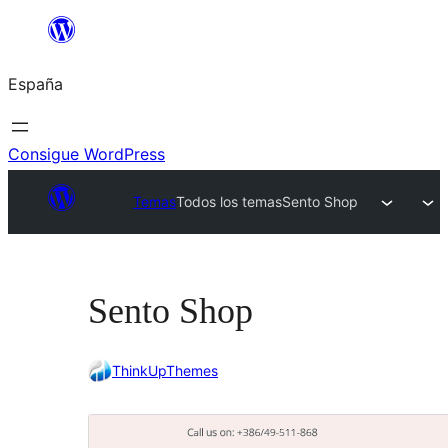
Saltar
al
España
contenido
Consigue WordPress
Temas
Todos los temas
Sento Shop
Sento Shop
ThinkUpThemes