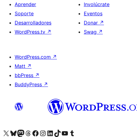
Aprender
Involúcrate
Soporte
Eventos
Desarrolladores
Donar
↗
WordPress.tv
↗
Swag
↗
WordPress.com
↗
Matt
↗
bbPress
↗
BuddyPress
↗
Visita nuestra cuenta de X (anteriormente Twitter)
Visita nuestra cuenta de Bluesky
Visita nuestra cuenta de Mastodon
Visita nuestra cuenta de Threads
Visita nuestra página de Facebook
Visita nuestra cuenta de Instagram
Visita nuestra cuenta de LinkedIn
Visita nuestra cuenta de TikTok
Visita nuestro canal de YouTube
Visita nuestra cuenta de Tumblr