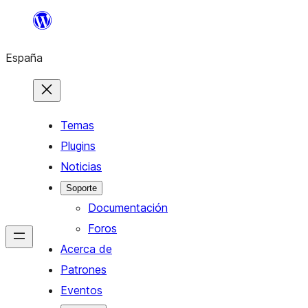
Saltar
al
España
contenido
Temas
Plugins
Noticias
Soporte
Documentación
Foros
Acerca de
Patrones
Eventos