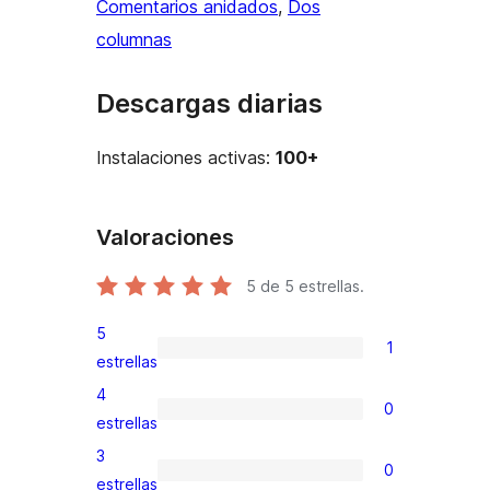
Comentarios anidados
, 
Dos
columnas
Descargas diarias
Instalaciones activas:
100+
Valoraciones
5
de 5 estrellas.
5
1
1
estrellas
valoración
4
0
de
0
estrellas
5
valoraciones
3
0
estrellas
de
0
estrellas