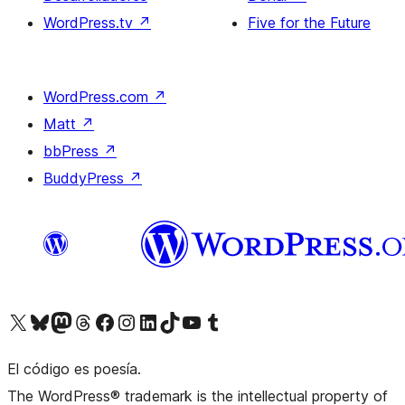
WordPress.tv
↗
Five for the Future
WordPress.com
↗
Matt
↗
bbPress
↗
BuddyPress
↗
Visita nuestra cuenta de X (anteriormente Twitter)
Visita nuestra cuenta de Bluesky
Visita nuestra cuenta de Mastodon
Visita nuestra cuenta de Threads
Visita nuestra página de Facebook
Visita nuestra cuenta de Instagram
Visita nuestra cuenta de LinkedIn
Visita nuestra cuenta de TikTok
Visita nuestro canal de YouTube
Visita nuestra cuenta de Tumblr
El código es poesía.
The WordPress® trademark is the intellectual property of