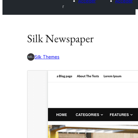
Acceder
Acceder
r
Silk Newspaper
Silk Themes