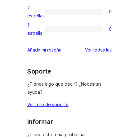
4
valoraciones
2
0
estrellas
de
0
estrellas
3
valoraciones
1
0
estrellas
de
0
estrella
2
valoraciones
estrellas
de
valoraciones
Añadir mi reseña
Ver todas las
1
estrellas
Soporte
¿Tienes algo que decir? ¿Necesitas
ayuda?
Ver foro de soporte
Informar
¿Tiene este tema problemas