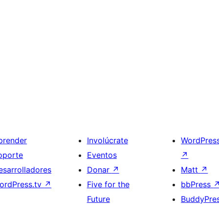
prender
Involúcrate
WordPres
oporte
Eventos
↗
esarrolladores
Donar
↗
Matt
↗
ordPress.tv
↗
Five for the
bbPress
Future
BuddyPre