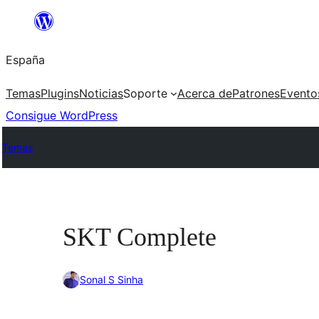
Saltar
al
España
contenido
Temas
Plugins
Noticias
Soporte
Acerca de
Patrones
Evento
Consigue WordPress
Temas
SKT Complete
Sonal S Sinha