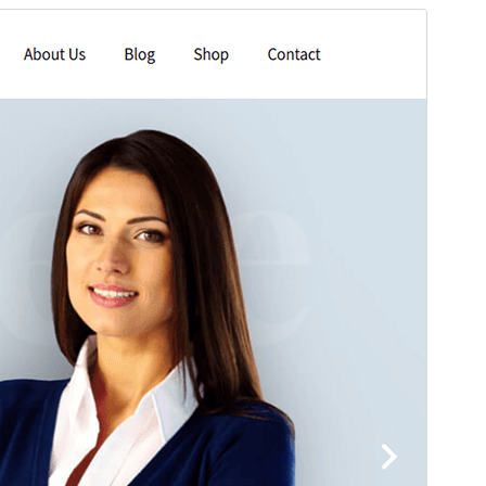
Tema comercial
Este tema es gratuito pero ofrece actualizaciones o
soporte comercial de pago.
Ver soporte
Vista previa
Descargar
Versión
2.1
Última actualización
4 de marzo de 2026
Instalaciones activas
100+
Versión de PHP
5.6
Página de inicio del tema