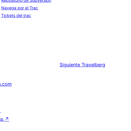
Repositorio de Subversion
Navega por el Trac
Tickets del trac
Siguiente
Travelberg
s.com
↗
ss
↗