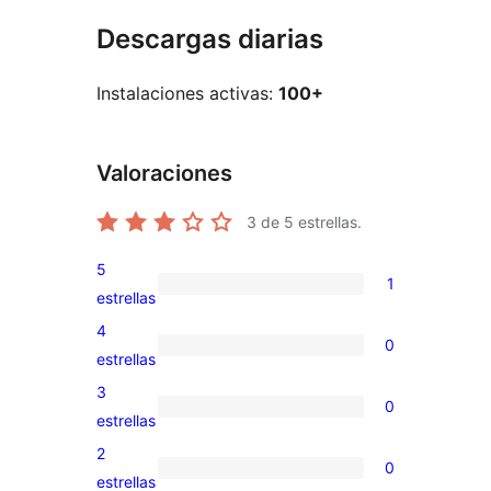
Descargas diarias
Instalaciones activas:
100+
Valoraciones
3
de 5 estrellas.
5
1
1
estrellas
valoración
4
0
de
0
estrellas
5
valoraciones
3
0
estrellas
de
0
estrellas
4
valoraciones
2
0
estrellas
de
0
estrellas