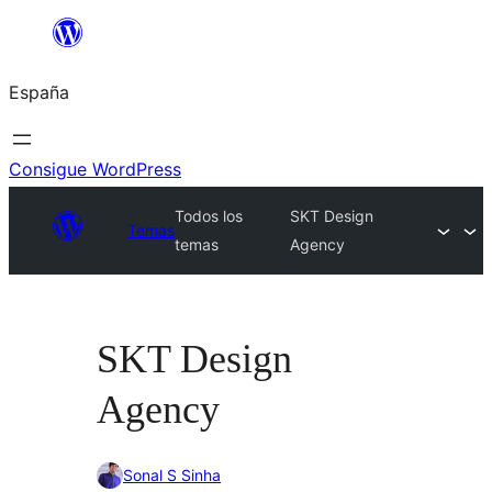
Saltar
al
España
contenido
Consigue WordPress
Todos los
SKT Design
Temas
temas
Agency
SKT Design
Agency
Sonal S Sinha