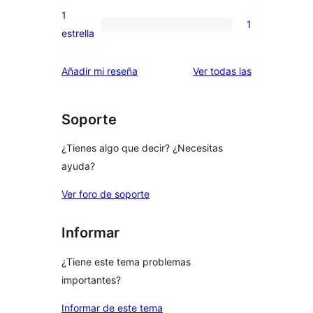
3
valoraciones
1
1
estrellas
de
1
estrella
2
valoración
estrellas
de
valoraciones
Añadir mi reseña
Ver todas las
1
estrellas
Soporte
¿Tienes algo que decir? ¿Necesitas
ayuda?
Ver foro de soporte
Informar
¿Tiene este tema problemas
importantes?
Informar de este tema