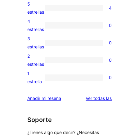
5
4
4
estrellas
valoraciones
4
0
de
0
estrellas
5
valoraciones
3
0
estrellas
de
0
estrellas
4
valoraciones
2
0
estrellas
de
0
estrellas
3
valoraciones
1
0
estrellas
de
0
estrella
2
valoraciones
estrellas
de
valoraciones
Añadir mi reseña
Ver todas las
1
estrellas
Soporte
¿Tienes algo que decir? ¿Necesitas