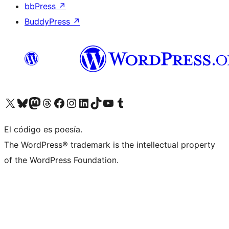
bbPress
↗
BuddyPress
↗
Visita nuestra cuenta de X (anteriormente Twitter)
Visita nuestra cuenta de Bluesky
Visita nuestra cuenta de Mastodon
Visita nuestra cuenta de Threads
Visita nuestra página de Facebook
Visita nuestra cuenta de Instagram
Visita nuestra cuenta de LinkedIn
Visita nuestra cuenta de TikTok
Visita nuestro canal de YouTube
Visita nuestra cuenta de Tumblr
El código es poesía.
The WordPress® trademark is the intellectual property
of the WordPress Foundation.