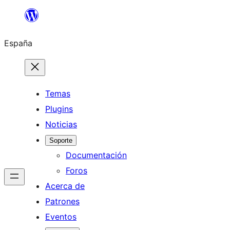
Saltar
al
España
contenido
Temas
Plugins
Noticias
Soporte
Documentación
Foros
Acerca de
Patrones
Eventos