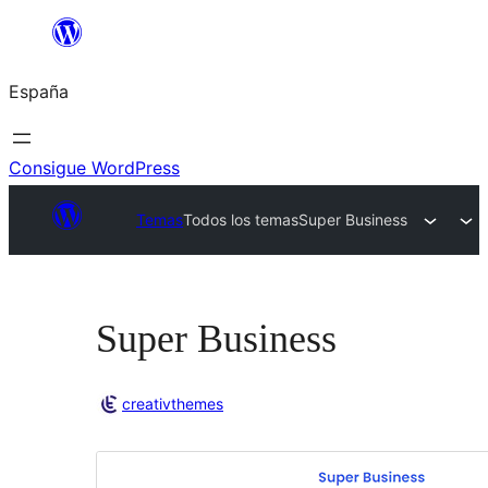
Saltar
al
España
contenido
Consigue WordPress
Temas
Todos los temas
Super Business
Super Business
creativthemes