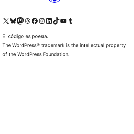
Visita nuestra cuenta de X (anteriormente Twitter)
Visita nuestra cuenta de Bluesky
Visita nuestra cuenta de Mastodon
Visita nuestra cuenta de Threads
Visita nuestra página de Facebook
Visita nuestra cuenta de Instagram
Visita nuestra cuenta de LinkedIn
Visita nuestra cuenta de TikTok
Visita nuestro canal de YouTube
Visita nuestra cuenta de Tumblr
El código es poesía.
The WordPress® trademark is the intellectual property
of the WordPress Foundation.