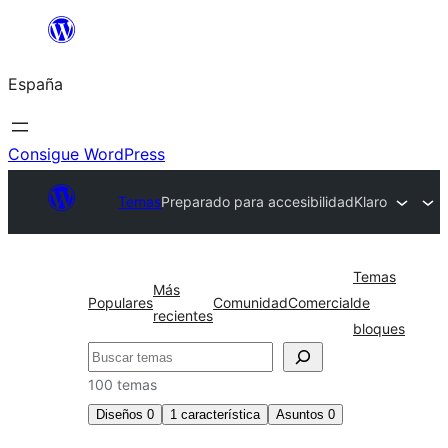
Saltar
al
España
contenido
Consigue WordPress
Temas
Preparado para accesibilidad
Klaro
Temas
Más
Populares
Comunidad
Comercial
de
recientes
bloques
Buscar
100 temas
Diseños
0
1
característica
Asuntos
0