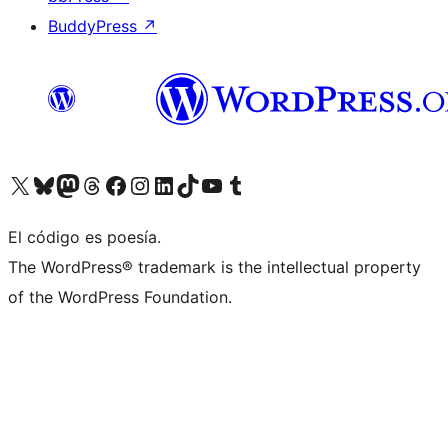
BuddyPress
↗
Visita nuestra cuenta de X (anteriormente Twitter)
Visita nuestra cuenta de Bluesky
Visita nuestra cuenta de Mastodon
Visita nuestra cuenta de Threads
Visita nuestra página de Facebook
Visita nuestra cuenta de Instagram
Visita nuestra cuenta de LinkedIn
Visita nuestra cuenta de TikTok
Visita nuestro canal de YouTube
Visita nuestra cuenta de Tumblr
El código es poesía.
The WordPress® trademark is the intellectual property
of the WordPress Foundation.