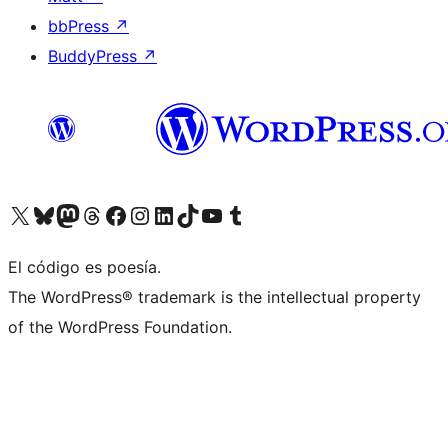
bbPress
↗
BuddyPress
↗
Visita nuestra cuenta de X (anteriormente Twitter)
Visita nuestra cuenta de Bluesky
Visita nuestra cuenta de Mastodon
Visita nuestra cuenta de Threads
Visita nuestra página de Facebook
Visita nuestra cuenta de Instagram
Visita nuestra cuenta de LinkedIn
Visita nuestra cuenta de TikTok
Visita nuestro canal de YouTube
Visita nuestra cuenta de Tumblr
El código es poesía.
The WordPress® trademark is the intellectual property
of the WordPress Foundation.