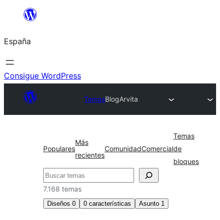
Saltar
al
España
contenido
Consigue WordPress
Temas
Blog
Arvita
Temas
Más
Populares
Comunidad
Comercial
de
recientes
bloques
Buscar
7.168 temas
Diseños
0
0
características
Asunto
1