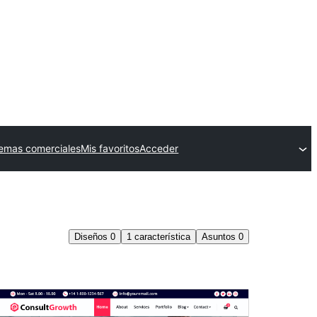
emas comerciales
Mis favoritos
Acceder
Diseños
0
1
característica
Asuntos
0