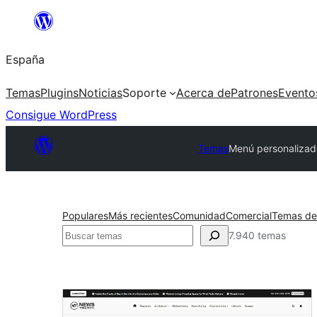
Saltar
al
España
contenido
Temas
Plugins
Noticias
Soporte
Acerca de
Patrones
Evento
Consigue WordPress
Temas
Menú personalizad
Populares
Más recientes
Comunidad
Comercial
Temas de
Buscar
7.940 temas
Menú
personalizado