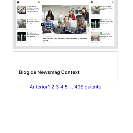
Blog de Newsmag Context
Anterior
1
2
3
4
5
…
49
Siguiente