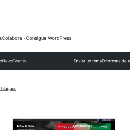
s
Colabora
Consigue WordPress
o
NewsTwenty
Enviar un tema
Empresas de t
 bloques