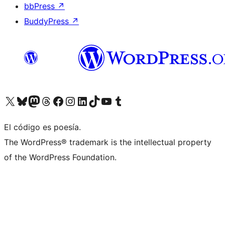
bbPress
↗
BuddyPress
↗
Visita nuestra cuenta de X (anteriormente Twitter)
Visita nuestra cuenta de Bluesky
Visita nuestra cuenta de Mastodon
Visita nuestra cuenta de Threads
Visita nuestra página de Facebook
Visita nuestra cuenta de Instagram
Visita nuestra cuenta de LinkedIn
Visita nuestra cuenta de TikTok
Visita nuestro canal de YouTube
Visita nuestra cuenta de Tumblr
El código es poesía.
The WordPress® trademark is the intellectual property
of the WordPress Foundation.