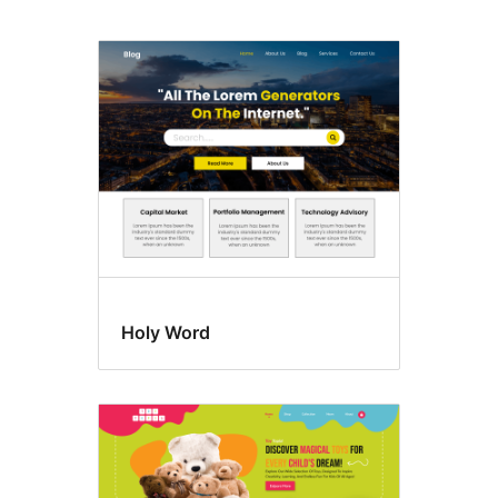
Cabecera
con
imagen
destacada
Holy Word