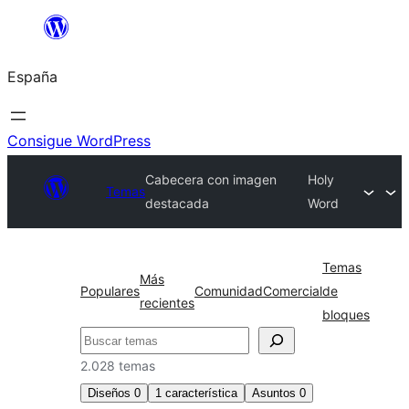
Saltar
al
España
contenido
Consigue WordPress
Cabecera con imagen
Holy
Temas
destacada
Word
Temas
Más
Populares
Comunidad
Comercial
de
recientes
bloques
Buscar
2.028 temas
Diseños
0
1
característica
Asuntos
0