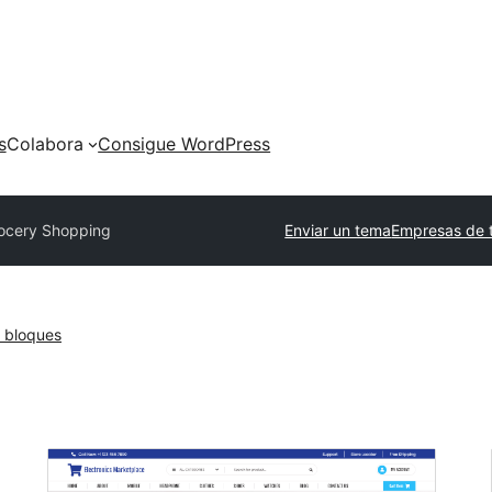
s
Colabora
Consigue WordPress
ocery Shopping
Enviar un tema
Empresas de 
 bloques