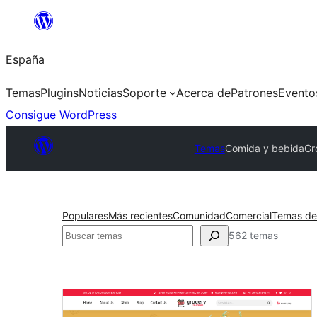
Saltar
al
España
contenido
Temas
Plugins
Noticias
Soporte
Acerca de
Patrones
Evento
Consigue WordPress
Temas
Comida y bebida
Gr
Populares
Más recientes
Comunidad
Comercial
Temas de
Buscar
562 temas
Comida
y