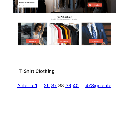
T-Shirt Clothing
Anterior
1
…
36
37
38
39
40
…
47
Siguiente