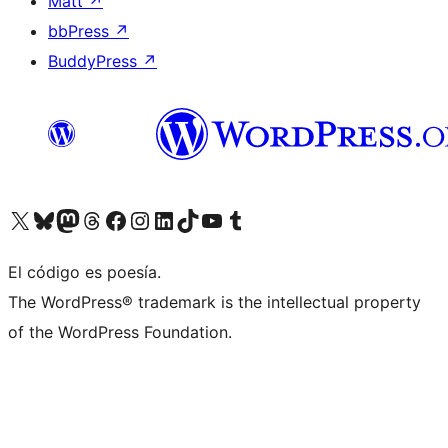
Matt
↗
bbPress
↗
BuddyPress
↗
Visita nuestra cuenta de X (anteriormente Twitter)
Visita nuestra cuenta de Bluesky
Visita nuestra cuenta de Mastodon
Visita nuestra cuenta de Threads
Visita nuestra página de Facebook
Visita nuestra cuenta de Instagram
Visita nuestra cuenta de LinkedIn
Visita nuestra cuenta de TikTok
Visita nuestro canal de YouTube
Visita nuestra cuenta de Tumblr
El código es poesía.
The WordPress® trademark is the intellectual property
of the WordPress Foundation.