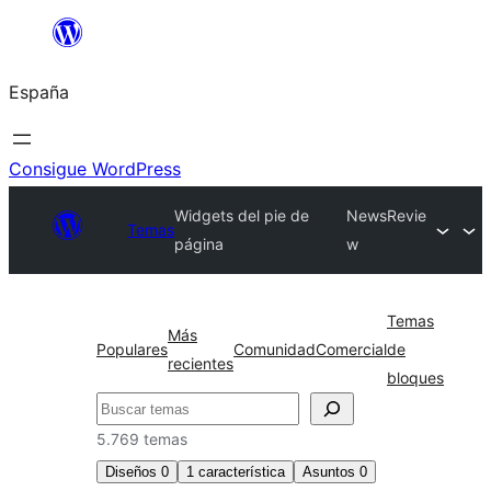
Saltar
al
España
contenido
Consigue WordPress
Widgets del pie de
NewsRevie
Temas
página
w
Temas
Más
Populares
Comunidad
Comercial
de
recientes
bloques
Buscar
5.769 temas
Diseños
0
1
característica
Asuntos
0