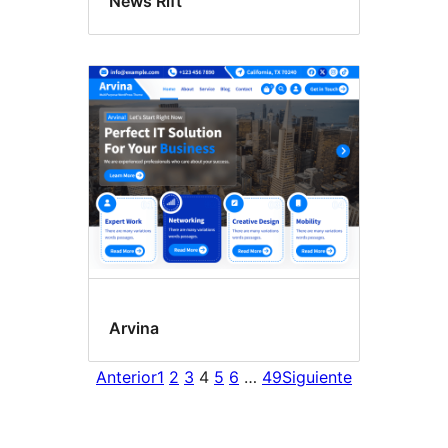
News Rift
Arvina
Anterior
1
2
3
4
5
6
…
49
Siguiente