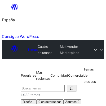
Saltar
al
España
contenido
Consigue WordPress
Cuatro
Multivendor
Temas
columnas
Marketplace
Temas
Más
Populares
Comunidad
Comercial
de
recientes
bloques
Buscar
1.938 temas
Diseño
1
0
características
Asuntos
0