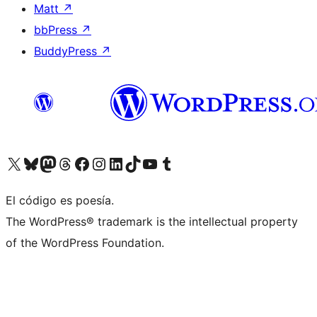
Matt
↗
bbPress
↗
BuddyPress
↗
Visita nuestra cuenta de X (anteriormente Twitter)
Visita nuestra cuenta de Bluesky
Visita nuestra cuenta de Mastodon
Visita nuestra cuenta de Threads
Visita nuestra página de Facebook
Visita nuestra cuenta de Instagram
Visita nuestra cuenta de LinkedIn
Visita nuestra cuenta de TikTok
Visita nuestro canal de YouTube
Visita nuestra cuenta de Tumblr
El código es poesía.
The WordPress® trademark is the intellectual property
of the WordPress Foundation.