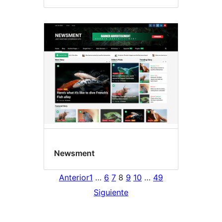
Newsment
Anterior
1
…
6
7
8
9
10
…
49
Siguiente