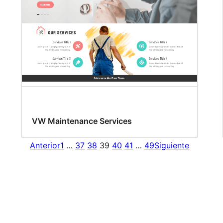
VW Maintenance Services
Anterior
1
…
37
38
39
40
41
…
49
Siguiente