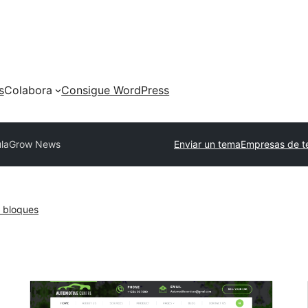
s
Colabora
Consigue WordPress
la
Grow News
Enviar un tema
Empresas de t
 bloques