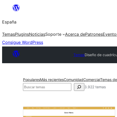
Saltar
al
España
contenido
Temas
Plugins
Noticias
Soporte
Acerca de
Patrones
Evento
Consigue WordPress
Temas
Diseño de cuadrícu
Populares
Más recientes
Comunidad
Comercial
Temas de
Buscar
3.922 temas
Diseño
de