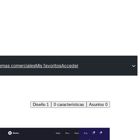
emas comerciales
Mis favoritos
Acceder
Diseño
1
0
características
Asuntos
0